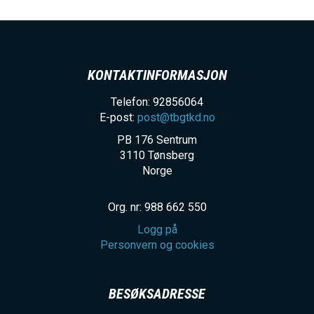
h
o
l
d
KONTAKTINFORMASJON
Telefon: 92856064
E-post:
post@tbgtkd.no
PB 176 Sentrum
3110
Tønsberg
Norge
Org. nr: 988 662 550
Logg på
Personvern og cookies
BESØKSADRESSE