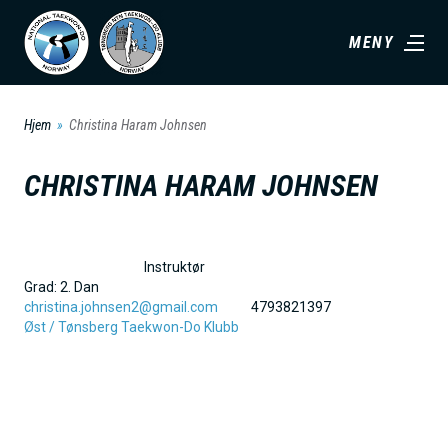
H
MENY
o
p
p
Hjem
Christina Haram Johnsen
t
i
CHRISTINA HARAM JOHNSEN
l
h
o
Instruktør
v
Grad:
2. Dan
christina.johnsen2@gmail.com
4793821397
e
Øst /
Tønsberg Taekwon-Do Klubb
d
i
n
n