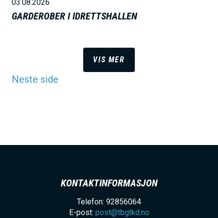
03.08.2026
GARDEROBER I IDRETTSHALLEN
VIS MER
Neste side
KONTAKTINFORMASJON
Telefon: 92856064
E-post:
post@tbgtkd.no