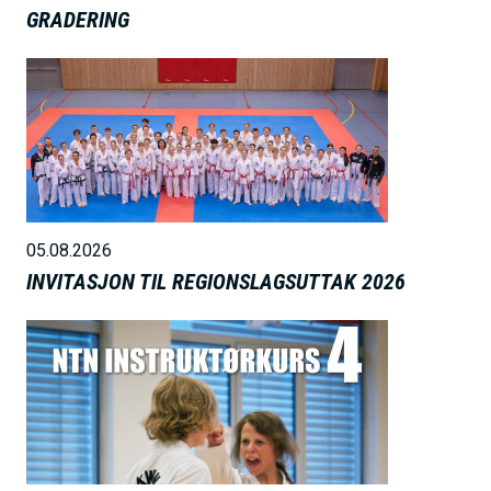
GRADERING
B
i
l
d
e
05.08.2026
INVITASJON TIL REGIONSLAGSUTTAK 2026
B
i
l
d
e