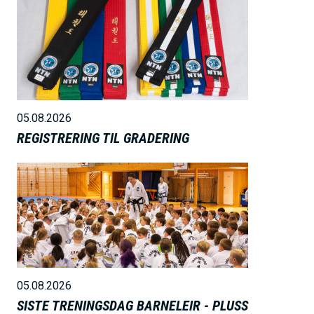
B
i
l
d
e
05.08.2026
REGISTRERING TIL GRADERING
B
i
l
d
e
05.08.2026
SISTE TRENINGSDAG BARNELEIR - PLUSS