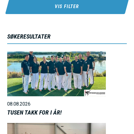
h
VIS FILTER
o
l
d
SØKERESULTATER
B
i
l
d
e
08.08.2026
TUSEN TAKK FOR I ÅR!
B