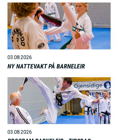
B
i
l
d
e
03.08.2026
NY NATTEVAKT PÅ BARNELEIR
B
i
l
d
e
03.08.2026