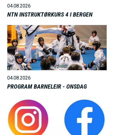
04.08.2026
NTN INSTRUKTØRKURS 4 I BERGEN
B
i
l
d
e
04.08.2026
PROGRAM BARNELEIR - ONSDAG
B
i
l
d