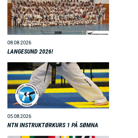
i
l
d
e
08.08.2026
LANGESUND 2026!
B
i
l
d
e
05.08.2026
NTN INSTRUKTØRKURS 1 PÅ SØMNA