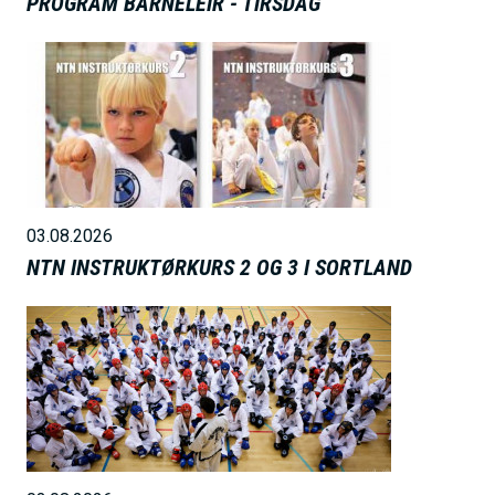
PROGRAM BARNELEIR - TIRSDAG
B
i
l
d
e
03.08.2026
NTN INSTRUKTØRKURS 2 OG 3 I SORTLAND
B
i
l
d
e