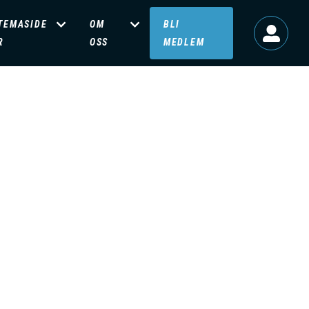
TEMASIDE
OM
BLI
R
OSS
MEDLEM