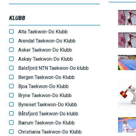
E
h
o
B
N
KLUBB
l
i
d
Alta Taekwon-Do Klubb
l
U
B
Arendal Taekwon-Do Klubb
d
i
Asker Taekwon-Do Klubb
e
S
l
B
Askøy Taekwon-Do Klubb
d
i
Balsfjord NTN Taekwon-Do klubb
A
e
l
Bergen Taekwon-Do Klubb
B
d
Bjoa Taekwon-Do Klubb
C
i
e
Bryne Taekwon-Do Klubb
l
Byneset Taekwon-Do Klubb
T
d
Båtsfjord Taekwon-Do klubb
e
B
Bærum Taekwon-Do Klubb
I
i
Christiania Taekwon-Do Klubb