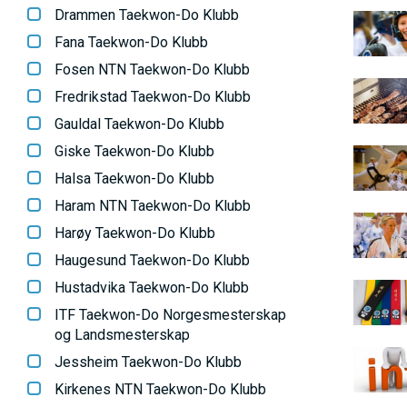
l
Drammen Taekwon-Do Klubb
V
B
d
Fana Taekwon-Do Klubb
i
e
Fosen NTN Taekwon-Do Klubb
E
l
B
Fredrikstad Taekwon-Do Klubb
d
i
Gauldal Taekwon-Do Klubb
D
e
l
Giske Taekwon-Do Klubb
B
d
Halsa Taekwon-Do Klubb
i
O
e
Haram NTN Taekwon-Do Klubb
l
B
Harøy Taekwon-Do Klubb
d
M
i
Haugesund Taekwon-Do Klubb
e
l
Hustadvika Taekwon-Do Klubb
B
A
d
ITF Taekwon-Do Norgesmesterskap
i
e
og Landsmesterskap
l
I
B
Jessheim Taekwon-Do Klubb
d
i
Kirkenes NTN Taekwon-Do Klubb
e