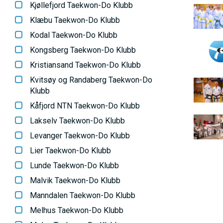
N
l
Kjøllefjord Taekwon-Do Klubb
B
d
Klæbu Taekwon-Do Klubb
i
M
e
Kodal Taekwon-Do Klubb
l
B
Kongsberg Taekwon-Do Klubb
d
E
i
Kristiansand Taekwon-Do Klubb
e
l
Kvitsøy og Randaberg Taekwon-Do
B
N
Klubb
d
i
Kåfjord NTN Taekwon-Do Klubb
e
l
U
B
Lakselv Taekwon-Do Klubb
d
i
Levanger Taekwon-Do Klubb
e
l
Lier Taekwon-Do Klubb
d
Lunde Taekwon-Do Klubb
e
Malvik Taekwon-Do Klubb
Manndalen Taekwon-Do Klubb
Melhus Taekwon-Do Klubb